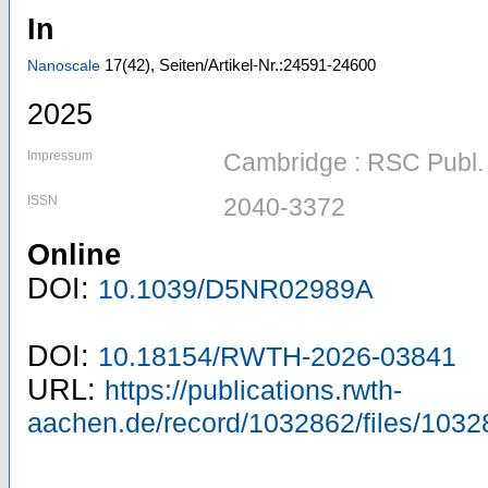
In
17
(42)
,
Seiten/Artikel-Nr.:24591-24600
Nanoscale
2025
Impressum
Cambridge : RSC Publ.
ISSN
2040-3372
Online
DOI:
10.1039/D5NR02989A
DOI:
10.18154/RWTH-2026-03841
URL:
https://publications.rwth-
aachen.de/record/1032862/files/1032