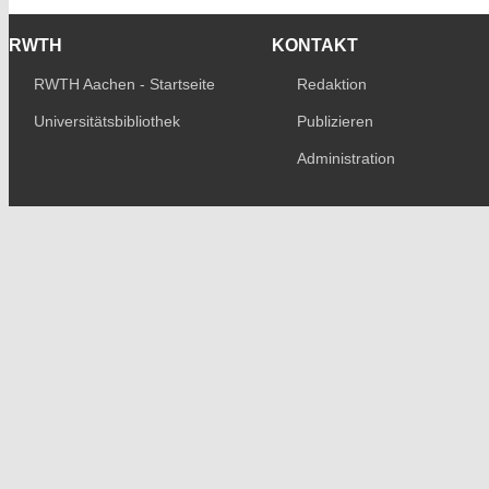
RWTH
KONTAKT
RWTH Aachen - Startseite
Redaktion
Universitätsbibliothek
Publizieren
Administration