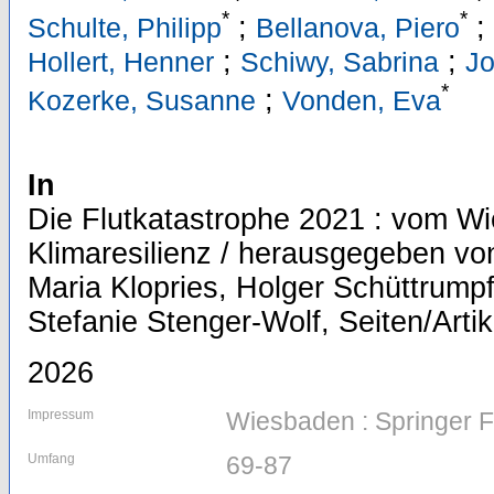
*
*
;
;
Schulte, Philipp
Bellanova, Piero
;
;
Hollert, Henner
Schiwy, Sabrina
Jo
*
;
Kozerke, Susanne
Vonden, Eva
In
Die Flutkatastrophe 2021 : vom W
Klimaresilienz / herausgegeben vo
Maria Klopries, Holger Schüttrumpf
Stefanie Stenger-Wolf, Seiten/Artik
2026
Impressum
Wiesbaden : Springer
Umfang
69-87