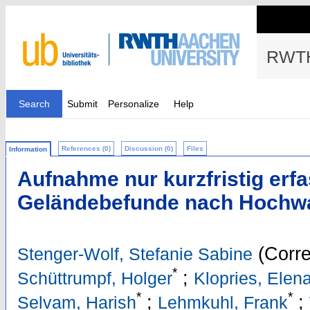
RWTH
Search
Submit
Personalize
Help
References (0)
Discussion (0)
Files
Information
Aufnahme nur kurzfristig erf
Geländebefunde nach Hochwa
(Corre
Stenger-Wolf, Stefanie Sabine
*
;
Schüttrumpf, Holger
Klopries, Elen
*
*
;
;
Selvam, Harish
Lehmkuhl, Frank