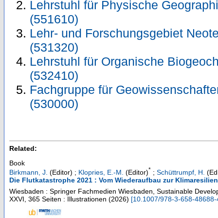
Lehrstuhl für Physische Geograph
(551610)
Lehr- und Forschungsgebiet Neote
(531320)
Lehrstuhl für Organische Biogeo
(532410)
Fachgruppe für Geowissenschafte
(530000)
Related:
Book
*
Birkmann, J.
(Editor)
;
Klopries, E.-M.
(Editor)
;
Schüttrumpf, H.
(Edi
Die Flutkatastrophe 2021 : Vom Wiederaufbau zur Klimaresilien
Wiesbaden : Springer Fachmedien Wiesbaden, Sustainable Develo
XXVI, 365 Seiten : Illustrationen
(
2026
)
[
10.1007/978-3-658-48688-