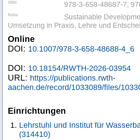
ISBN
978-3-658-48687-7, 97
Reihe
Sustainable Developme
Umsetzung in Praxis, Lehre und Entsch
Online
DOI:
10.1007/978-3-658-48688-4_6
DOI:
10.18154/RWTH-2026-03954
URL:
https://publications.rwth-
aachen.de/record/1033089/files/1033
Einrichtungen
Lehrstuhl und Institut für Wasser
(314410)