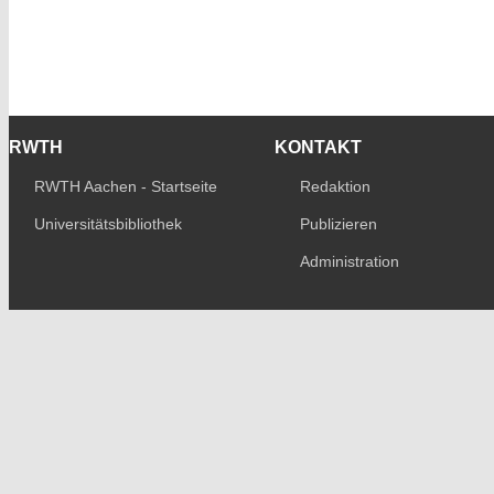
RWTH
KONTAKT
RWTH Aachen - Startseite
Redaktion
Universitätsbibliothek
Publizieren
Administration