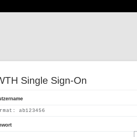
TH Single Sign-On
utzername
nwort