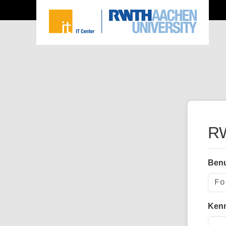
RW
Ben
Ken