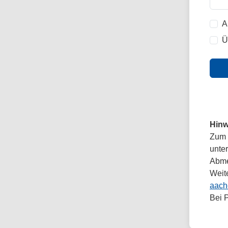
A
Ü
Hinw
Zum 
unte
Abmel
Weit
aach
Bei 