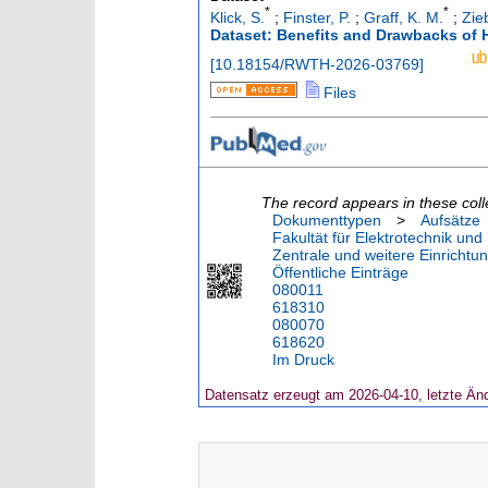
*
*
Klick, S.
;
Finster, P.
;
Graff, K. M.
;
Zie
Dataset: Benefits and Drawbacks of H
[
10.18154/RWTH-2026-03769
]
Files
The record appears in these coll
Dokumenttypen
>
Aufsätze
Fakultät für Elektrotechnik und
Zentrale und weitere Einrichtu
Öffentliche Einträge
080011
618310
080070
618620
Im Druck
Datensatz erzeugt am 2026-04-10, letzte Än