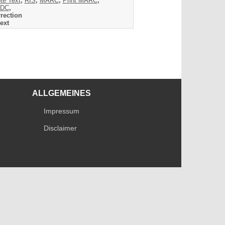
te Text
,
RIS
,
MARC
,
Print MARC
,
DC
,
rection
ext
ALLGEMEINES
Impressum
Disclaimer