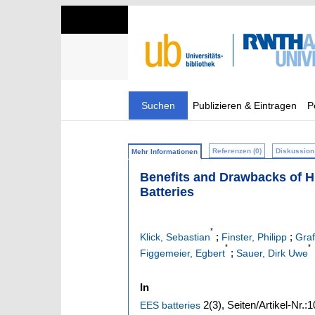
Suchen
Publizieren & Eintragen
P
Referenzen (0)
Diskussion 
Mehr Informationen
Benefits and Drawbacks of H
Batteries
*
;
;
Klick, Sebastian
Finster, Philipp
Graf
*
*
;
Figgemeier, Egbert
Sauer, Dirk Uwe
In
2
(3)
,
Seiten/Artikel-Nr.:
EES batteries