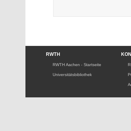
RWTH
KO
RWTH Aachen - Startseite
R
Universitätsbibliothek
P
A