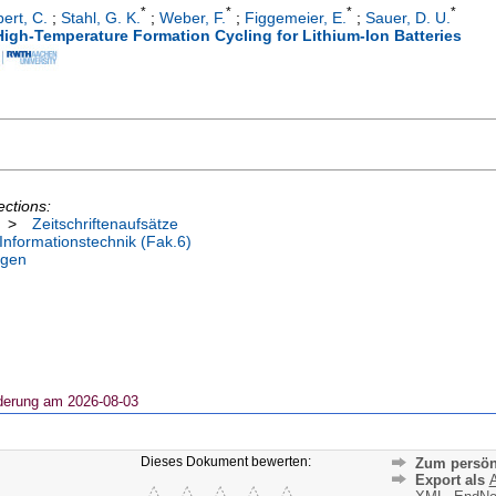
*
*
*
*
bert, C.
;
Stahl, G. K.
;
Weber, F.
;
Figgemeier, E.
;
Sauer, D. U.
igh-Temperature Formation Cycling for Lithium-Ion Batteries
ections:
>
Zeitschriftenaufsätze
 Informationstechnik (Fak.6)
ngen
derung am 2026-08-03
Dieses Dokument bewerten:
Zum persön
Export als
A