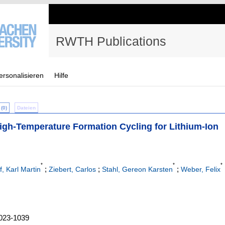
RWTH Publications
ersonalisieren
Hilfe
(0)
Dateien
igh-Temperature Formation Cycling for Lithium-Ion
*
*
*
;
;
;
f, Karl Martin
Ziebert, Carlos
Stahl, Gereon Karsten
Weber, Felix
1023-1039