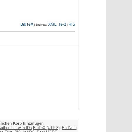
BibTeX
XML
Text
RIS
| EndNote:
,
|
lichen Korb hinzufügen
uthor List with IDs
BibTeX (UTF-8)
,
EndNote