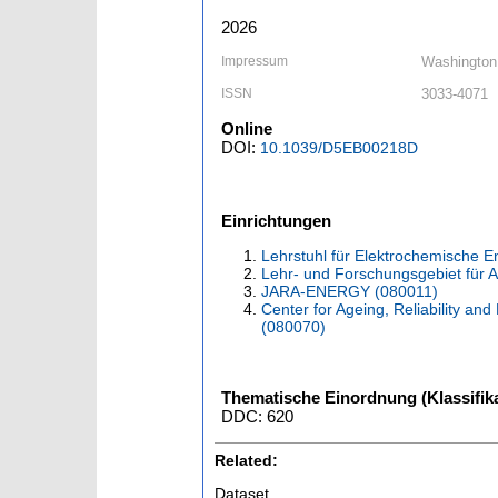
2026
Impressum
Washington 
ISSN
3033-4071
Online
DOI:
10.1039/D5EB00218D
Einrichtungen
Lehrstuhl für Elektrochemische 
Lehr- und Forschungsgebiet für 
JARA-ENERGY (080011)
Center for Ageing, Reliability an
(080070)
Thematische Einordnung (Klassifika
DDC: 620
Related:
Dataset