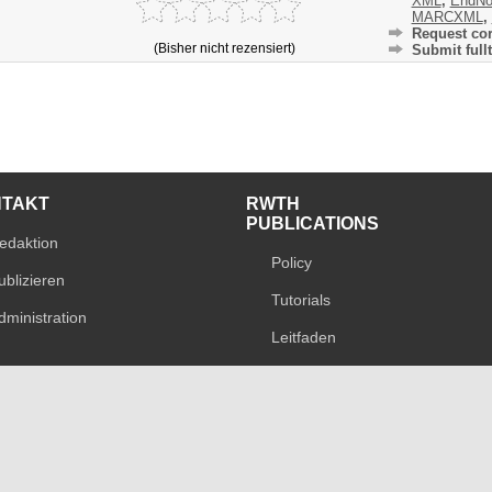
XML
,
EndNo
MARCXML
,
Request cor
(Bisher nicht rezensiert)
Submit fullt
NTAKT
RWTH
PUBLICATIONS
edaktion
Policy
ublizieren
Tutorials
dministration
Leitfaden