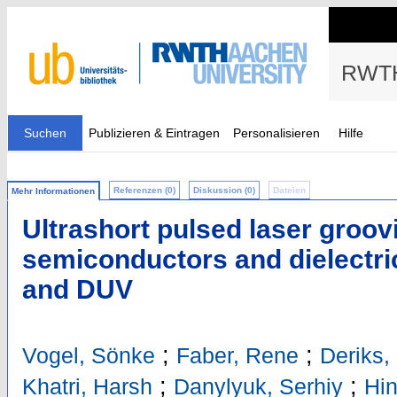
RWTH
Suchen
Publizieren & Eintragen
Personalisieren
Hilfe
Referenzen (0)
Diskussion (0)
Dateien
Mehr Informationen
Ultrashort pulsed laser groov
semiconductors and dielectri
and DUV
;
;
Vogel, Sönke
Faber, Rene
Deriks,
;
;
Khatri, Harsh
Danylyuk, Serhiy
Hin