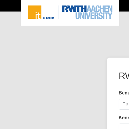
RW
Ben
Ken