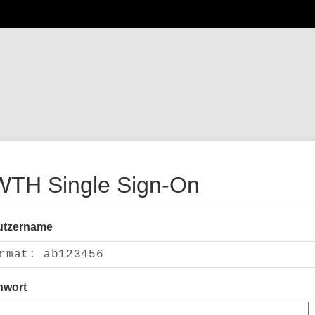
TH Single Sign-On
utzername
nwort