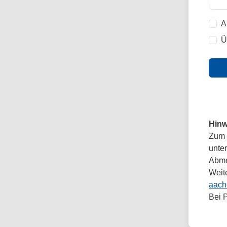
A
Ü
Hinw
Zum 
unte
Abmel
Weit
aach
Bei 