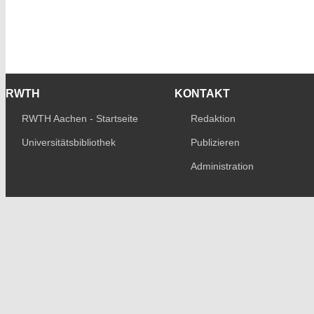
RWTH
KONTAKT
RWTH Aachen - Startseite
Redaktion
Universitätsbibliothek
Publizieren
Administration