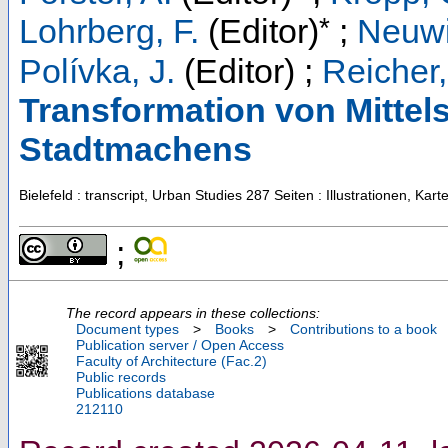
*
Lohrberg, F.
(Editor)
;
Neuwir
Polívka, J.
(Editor)
;
Reicher,
Transformation von Mittel
Stadtmachens
Bielefeld : transcript, Urban Studies
287 Seiten : Illustrationen, Ka
;
The record appears in these collections:
Document types
>
Books
>
Contributions to a book
Publication server / Open Access
Faculty of Architecture (Fac.2)
Public records
Publications database
212110