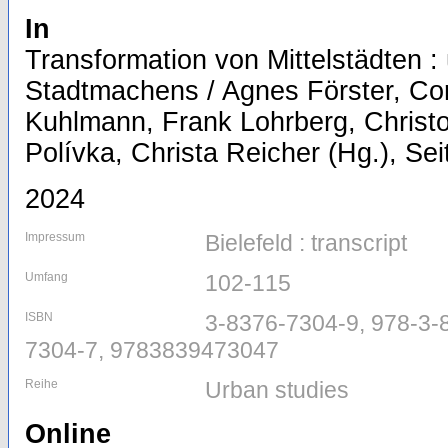
In
Transformation von Mittelstädten :
Stadtmachens / Agnes Förster, Co
Kuhlmann, Frank Lohrberg, Christ
Polívka, Christa Reicher (Hg.), Sei
2024
Impressum
Bielefeld : transcript
Umfang
102-115
ISBN
3-8376-7304-9, 978-3-
7304-7, 9783839473047
Reihe
Urban studies
Online