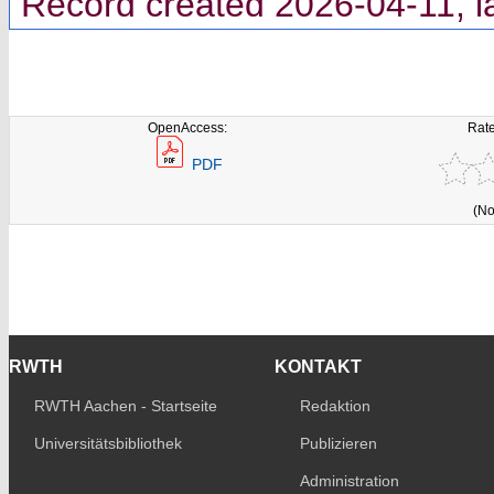
Record created 2026-04-11, l
OpenAccess:
Rate
PDF
(No
RWTH
KONTAKT
RWTH Aachen - Startseite
Redaktion
Universitätsbibliothek
Publizieren
Administration