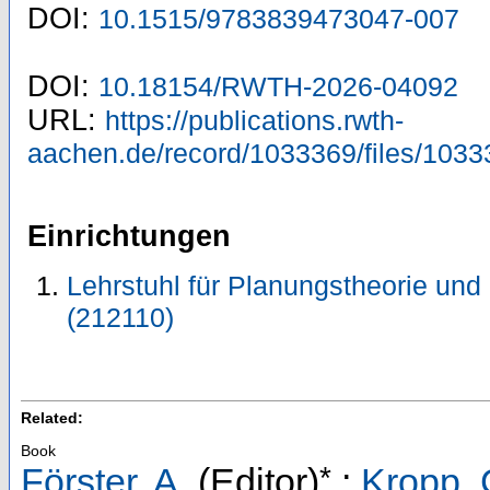
DOI:
10.1515/9783839473047-007
DOI:
10.18154/RWTH-2026-04092
URL:
https://publications.rwth-
aachen.de/record/1033369/files/1033
Einrichtungen
Lehrstuhl für Planungstheorie und
(212110)
Related:
Book
*
Förster, A.
(Editor)
;
Kropp, 