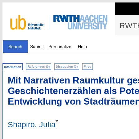
RWTH
Search
Submit
Personalize
Help
References (0)
Discussion (0)
Files
Information
Mit Narrativen Raumkultur ges
Geschichtenerzählen als Poten
Entwicklung von Stadträume
*
Shapiro, Julia