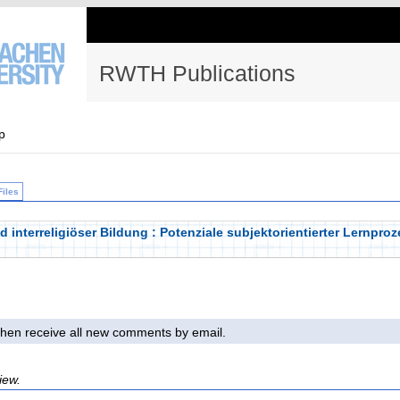
RWTH Publications
p
Files
d interreligiöser Bildung : Potenziale subjektorientierter Lernpro
l then receive all new comments by email.
iew.