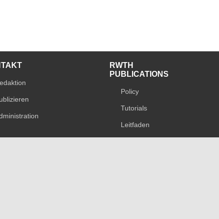
NTAKT
RWTH
PUBLICATIONS
edaktion
Policy
ublizieren
Tutorials
dministration
Leitfaden