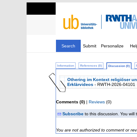
Search
Submit
Personalize
Hel
Information
References (0)
Discussion (0)
Othering im Kontext religiöser un
Erklärvideos
- RWTH-2026-04101
Comments (0)
|
Reviews
(0)
Subscribe
to this discussion. You wil
You are not authorized to comment or rev