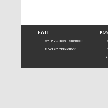
RWTH
KO
RWTH Aachen - Startseite
R
Universitätsbibliothek
P
A