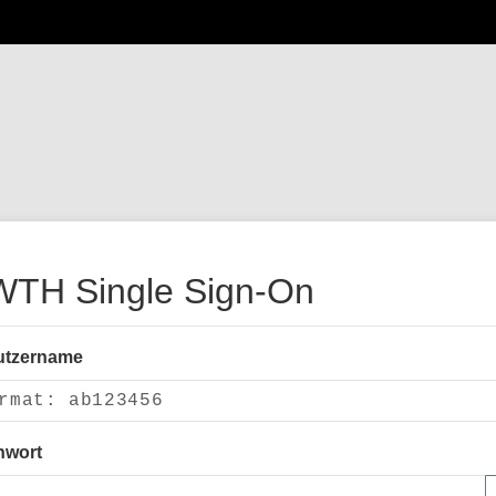
TH Single Sign-On
utzername
nwort