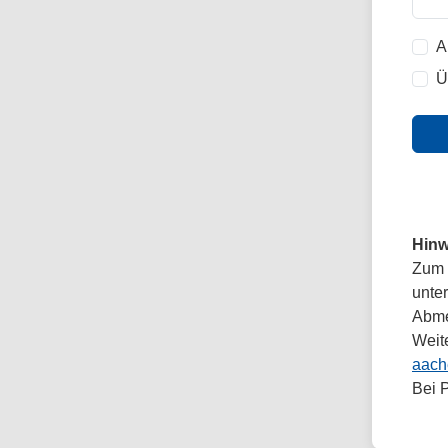
A
Ü
Hinw
Zum 
unte
Abmel
Weit
aach
Bei 