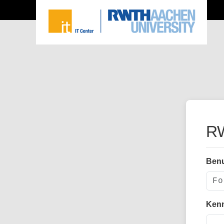
RW
Ben
Ken