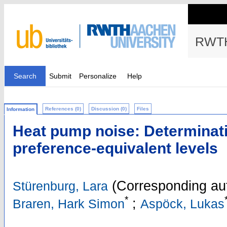
RWTH
Search
Submit
Personalize
Help
References (0)
Discussion (0)
Files
Information
Heat pump noise: Determinati
preference-equivalent levels
(Corresponding au
Stürenburg, Lara
*
;
Braren, Hark Simon
Aspöck, Lukas