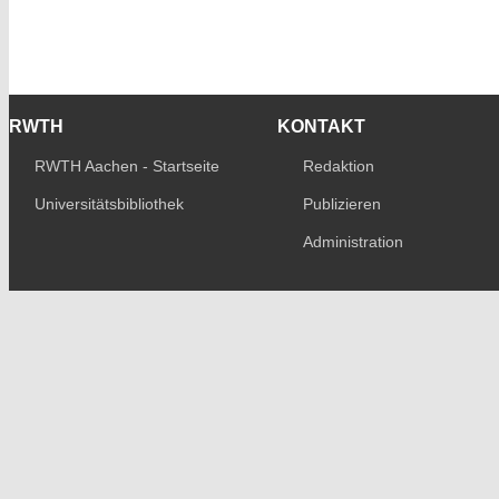
RWTH
KONTAKT
RWTH Aachen - Startseite
Redaktion
Universitätsbibliothek
Publizieren
Administration