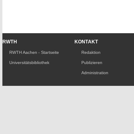
RWTH
KONTAKT
RWTH Aachen - Startseite
Redaktion
Universitätsbibliothek
Publizieren
Administration