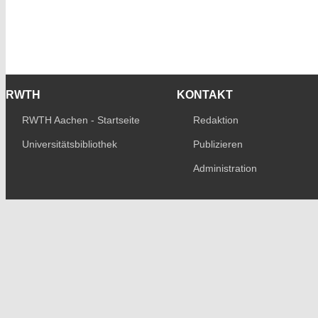
RWTH
KONTAKT
RWTH Aachen - Startseite
Redaktion
Universitätsbibliothek
Publizieren
Administration