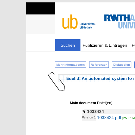
Suchen
Publizieren & Eintragen
P
Mehr Informationen
Referenzen
Diskussion
Euclid: An automated system to m
Main document
Datei(en):
1033424
1033424.pdf
Version 1
[25.05 M