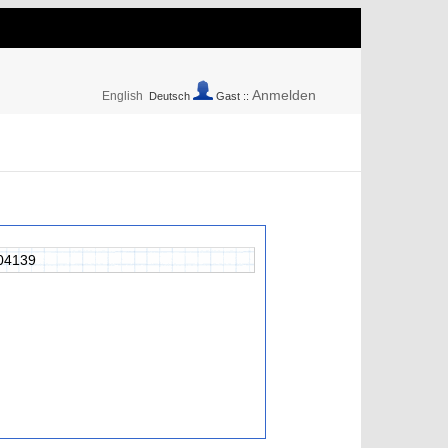
Anmelden
English
Deutsch
Gast ::
04139