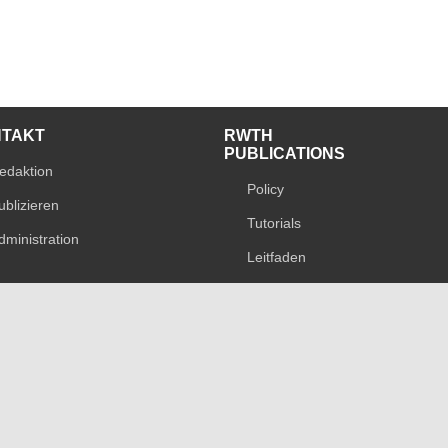
NTAKT
RWTH
PUBLICATIONS
edaktion
Policy
ublizieren
Tutorials
dministration
Leitfaden