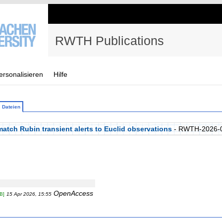
RWTH Publications
ersonalisieren
Hilfe
Dateien
atch Rubin transient alerts to Euclid observations
- RWTH-2026-
OpenAccess
B]
15 Apr 2026, 15:55