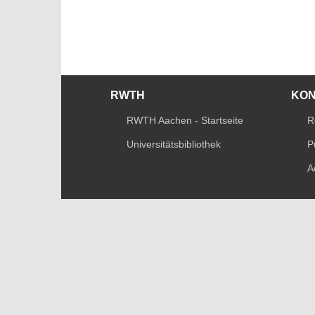
RWTH
KO
RWTH Aachen - Startseite
R
Universitätsbibliothek
P
A