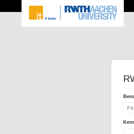
RW
Ben
Ken