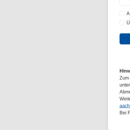
A
Ü
Hinw
Zum 
unte
Abmel
Weit
aach
Bei 