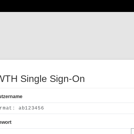
TH Single Sign-On
utzername
nwort