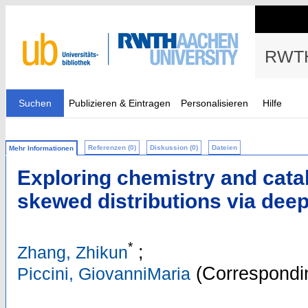
RWTH
Suchen
Publizieren & Eintragen
Personalisieren
Hilfe
Referenzen (0)
Diskussion (0)
Dateien
Mehr Informationen
Exploring chemistry and catal
skewed distributions via deep
*
;
Zhang, Zhikun
(Correspondin
Piccini, GiovanniMaria