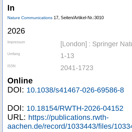
In
17,
Seiten/Artikel-Nr.:3010
Nature Communications
2026
Impressum
[London] : Springer Nat
Umfang
1-13
ISSN
2041-1723
Online
DOI:
10.1038/s41467-026-69586-8
DOI:
10.18154/RWTH-2026-04152
URL:
https://publications.rwth-
aachen.de/record/1033443/files/1033