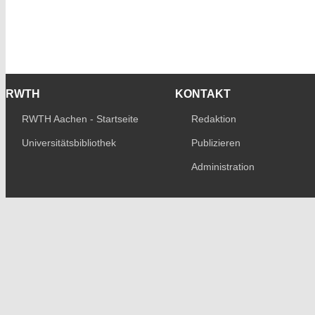
RWTH
KONTAKT
RWTH Aachen - Startseite
Redaktion
Universitätsbibliothek
Publizieren
Administration