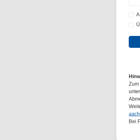
A
Ü
Hinw
Zum 
unte
Abmel
Weit
aach
Bei 