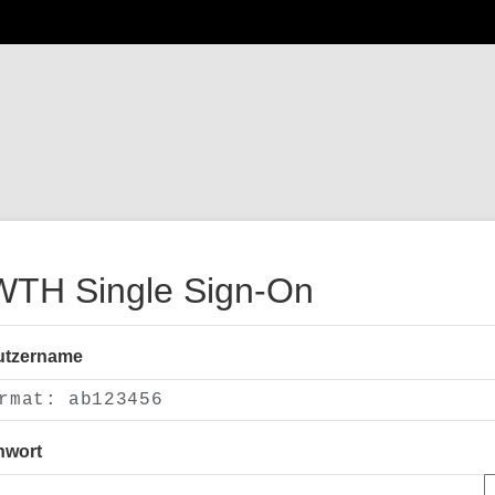
TH Single Sign-On
utzername
nwort