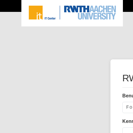
RW
Ben
Ken