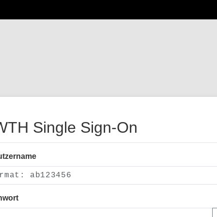
TH Single Sign-On
utzername
nwort