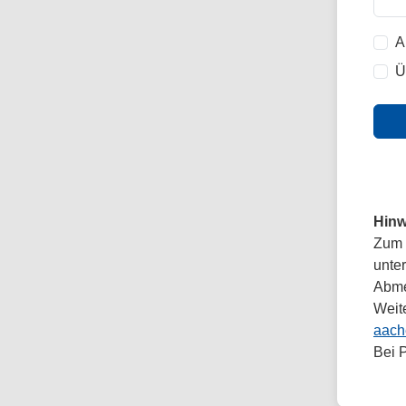
A
Ü
Hinw
Zum 
unte
Abmel
Weit
aach
Bei 