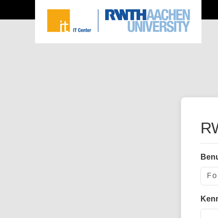
RW
Ben
Ken