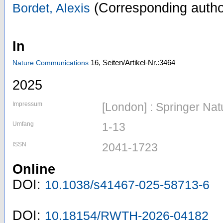
(Corresponding autho
Bordet, Alexis
In
16,
Seiten/Artikel-Nr.:3464
Nature Communications
2025
Impressum
[London] : Springer Nat
Umfang
1-13
ISSN
2041-1723
Online
DOI:
10.1038/s41467-025-58713-6
DOI:
10.18154/RWTH-2026-04182