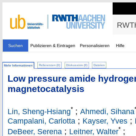
RWTH
Suchen
Publizieren & Eintragen
Personalisieren
Hilfe
Referenzen (0)
Diskussion (0)
Dateien
Mehr Informationen
Low pressure amide hydrogen
magnetocatalysis
*
;
Lin, Sheng-Hsiang
Ahmedi, Sihana
;
;
Campalani, Carlotta
Kayser, Yves
*
;
;
DeBeer, Serena
Leitner, Walter