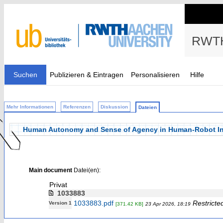
RWTH
Suchen
Publizieren & Eintragen
Personalisieren
Hilfe
Mehr Informationen
Referenzen
Diskussion
Dateien
Human Autonomy and Sense of Agency in Human-Robot Inte
Main document
Datei(en):
Privat
1033883
1033883.pdf
Restricte
Version 1
[371.42 KB]
23 Apr 2026, 18:19