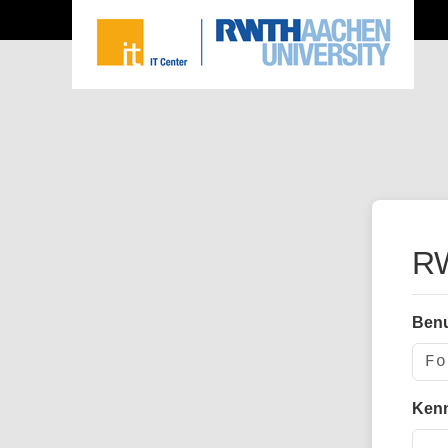
RW
Ben
Ken