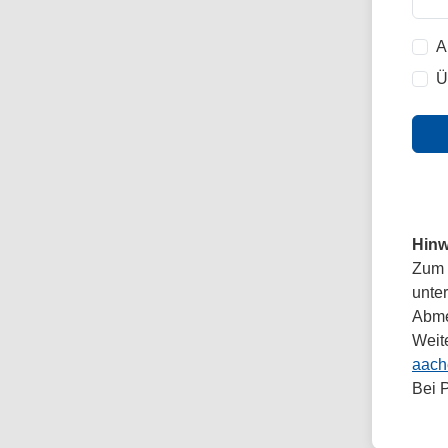
A
Ü
Hinw
Zum 
unte
Abmel
Weit
aach
Bei 