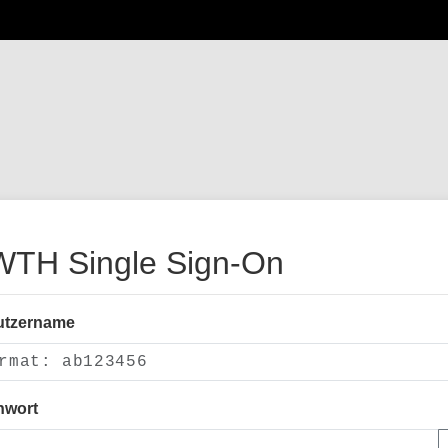
TH Single Sign-On
utzername
nwort