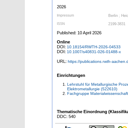
2026
Impressum
Berlin ; Hei
ISSN
2199-3831
Published: 10 April 2026
Online
DOI:
10.18154/RWTH-2026-04533
DOI:
10.1007/s40831-026-01488-x
URL:
https://publications.rwth-aachen
Einrichtungen
Lehrstuhl für Metallurgische Proz
Elektrometallurgie (522610)
Fachgruppe Materialwissenschaft
Thematische Einordnung (Klassifika
DDC: 540