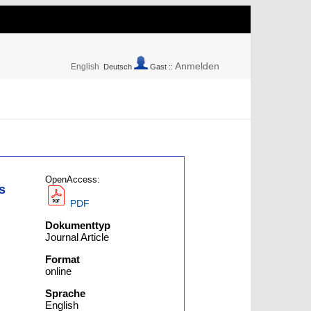
Anmelden
English
Deutsch
Gast ::
OpenAccess:
s
PDF
Dokumenttyp
Journal Article
Format
online
Sprache
English