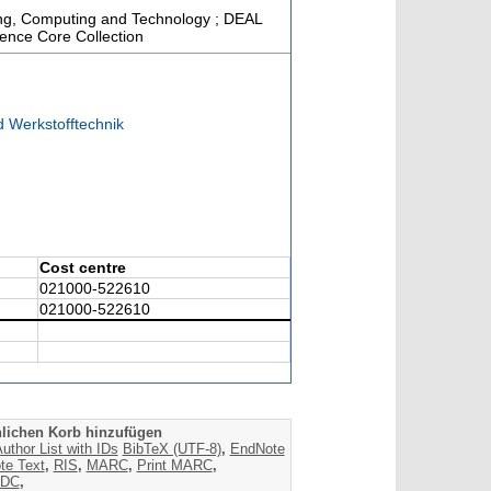
ering, Computing and Technology ; DEAL
ience Core Collection
d Werkstofftechnik
Cost centre
021000-522610
021000-522610
lichen Korb hinzufügen
uthor List with IDs
BibTeX (UTF-8)
,
EndNote
te Text
,
RIS
,
MARC
,
Print MARC
,
DC
,