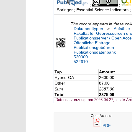
;
;
Springer ; Essential Science Indicators
The record appears in these coll
Dokumenttypen
>
Aufsätze
Fakultät für Georessourcen und
Publikationsserver / Open Acce
Öffentliche Einträge
Publikationsgebühren
Publikationsdatenbank
520000
522610
Typ
Amount
Hybrid-OA
2600.00
Other
87.00
Sum
2687.00
Total
2875.09
Datensatz erzeugt am 2026-04-27, letzte Än
OpenAccess:
PDF