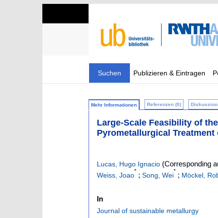
Suchen
Publizieren & Eintragen
P
Referenzen (0)
Diskussion 
Mehr Informationen
Large-Scale Feasibility of 
Pyrometallurgical Treatment 
(Corresponding a
Lucas, Hugo Ignacio
*
*
;
;
Weiss, Joao
Song, Wei
Möckel, Ro
In
Journal of sustainable metallurgy