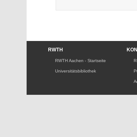
RWTH
KO
RWTH Aachen - Startseite
R
Universitätsbibliothek
P
A