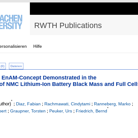
RWTH Publications
ersonalisieren
Hilfe
(0)
Dateien
the EnAM-Concept Demonstrated in the
of NMC Lithium-Ion Battery Black Mass and Full Cell
*
uthor)
;
;
;
;
Diaz, Fabian
Rachmawati, Cindytami
Ranneberg, Marko
*
;
;
;
bert
Graupner, Torsten
Peuker, Urs
Friedrich, Bernd