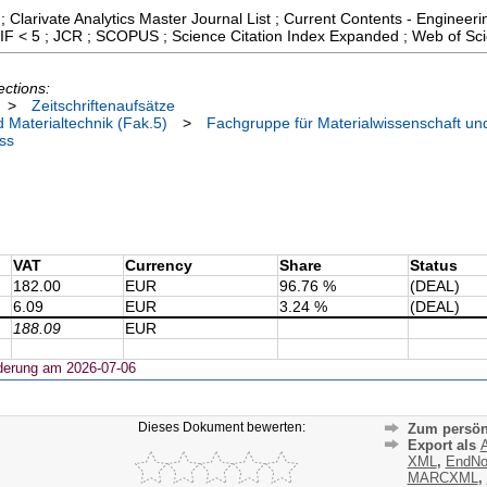
; Clarivate Analytics Master Journal List ; Current Contents - Engine
 ; IF < 5 ; JCR ; SCOPUS ; Science Citation Index Expanded ; Web of Sc
ections:
>
Zeitschriftenaufsätze
 Materialtechnik (Fak.5)
>
Fachgruppe für Materialwissenschaft un
ss
VAT
Currency
Share
Status
182.00
EUR
96.76 %
(DEAL)
6.09
EUR
3.24 %
(DEAL)
188.09
EUR
derung am 2026-07-06
Dieses Dokument bewerten:
Zum persön
Export als
A
XML
,
EndNo
MARCXML
,