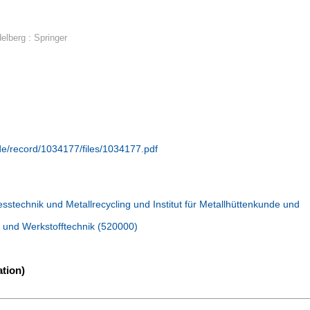
delberg : Springer
.de/record/1034177/files/1034177.pdf
esstechnik und Metallrecycling und Institut für Metallhüttenkunde und
 und Werkstofftechnik (520000)
tion)