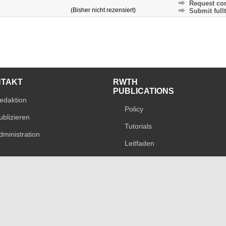
Request cor
(Bisher nicht rezensiert)
Submit fullt
NTAKT
RWTH
PUBLICATIONS
edaktion
Policy
ublizieren
Tutorials
dministration
Leitfaden