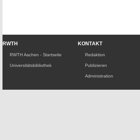
RWTH
KONTAKT
RWTH Aachen - Startseite
Redaktion
Universitätsbibliothek
Publizieren
Administration