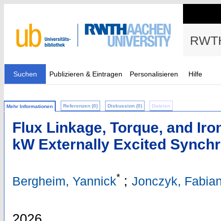
RWTH
Suchen
Publizieren & Eintragen
Personalisieren
Hilfe
Referenzen (0)
Diskussion (0)
Dateien
Mehr Informationen
Flux Linkage, Torque, and Iro
kW Externally Excited Synch
*
;
Bergheim, Yannick
Jonczyk, Fabia
2026