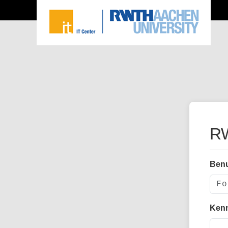
RW
Ben
Ken