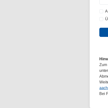
A
Ü
Hinw
Zum 
unte
Abmel
Weit
aach
Bei 