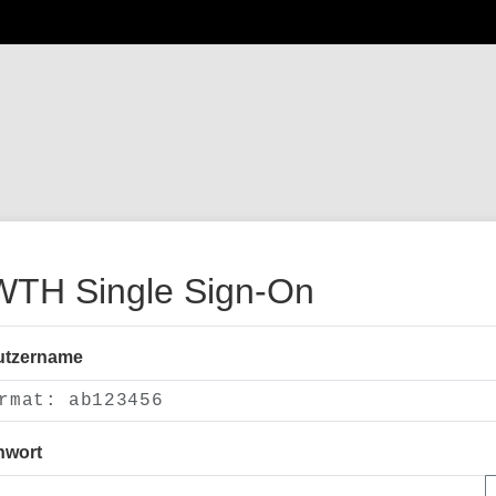
TH Single Sign-On
utzername
nwort