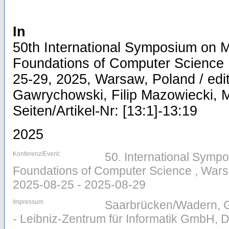
In
50th International Symposium on 
Foundations of Computer Science
25-29, 2025, Warsaw, Poland / edi
Gawrychowski, Filip Mazowiecki, 
Seiten/Artikel-Nr: [13:1]-13:19
2025
Konferenz/Event:
50. International Symp
Foundations of Computer Science , Wars
2025-08-25 - 2025-08-29
Impressum
Saarbrücken/Wadern, G
- Leibniz-Zentrum für Informatik GmbH, D