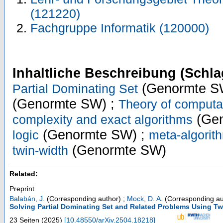
(121220)
Fachgruppe Informatik (120000)
Inhaltliche Beschreibung (Schla
(Genormte S
Partial Dominating Set
(Genormte SW) ;
Theory of computa
(Gen
complexity and exact algorithms
(Genormte SW) ;
logic
meta-algorit
(Genormte SW)
twin-width
Related:
Preprint
Balabán, J.
(Corresponding author)
;
Mock, D. A.
(Corresponding au
Solving Partial Dominating Set and Related Problems Using T
23 Seiten
(
2025
)
[
10.48550/arXiv.2504.18218
]