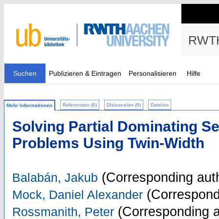
RWTH
Suchen
Publizieren & Eintragen
Personalisieren
Hilfe
Referenzen (0)
Diskussion (0)
Dateien
Mehr Informationen
Solving Partial Dominating Se
Problems Using Twin-Width
(Corresponding aut
Balabán, Jakub
(Correspond
Mock, Daniel Alexander
(Corresponding a
Rossmanith, Peter