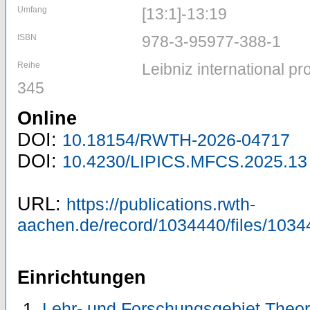
Umfang
[13:1]-13:19
ISBN
978-3-95977-388-1
Reihe
Leibniz international pr
345
Online
DOI:
10.18154/RWTH-2026-04717
DOI:
10.4230/LIPICS.MFCS.2025.13
URL:
https://publications.rwth-
aachen.de/record/1034440/files/1034
Einrichtungen
Lehr- und Forschungsgebiet Theore