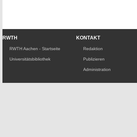
RWTH
KONTAKT
RWTH Aachen - Startseite
Redaktion
Universitätsbibliothek
Publizieren
Administration