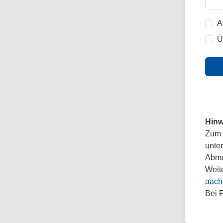
A
Ü
Hinw
Zum 
unte
Abmel
Weit
aach
Bei 