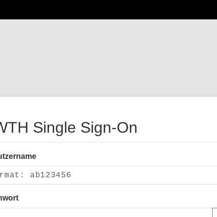
TH Single Sign-On
utzername
nwort