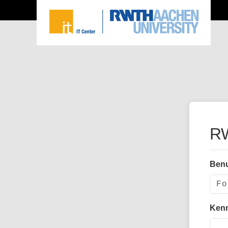
RW
Ben
Ken