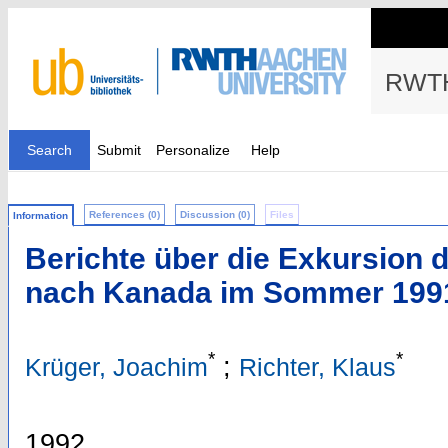
RWTH
Search
Submit
Personalize
Help
References (0)
Discussion (0)
Files
Information
Berichte über die Exkursion d
nach Kanada im Sommer 199
*
*
;
Krüger, Joachim
Richter, Klaus
1992