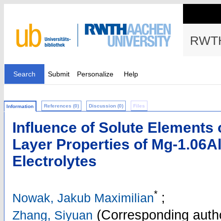
RWTH
Search
Submit
Personalize
Help
References (0)
Discussion (0)
Files
Information
Influence of Solute Elements 
Layer Properties of Mg-1.06Al
Electrolytes
*
;
Nowak, Jakub Maximilian
(Corresponding auth
Zhang, Siyuan