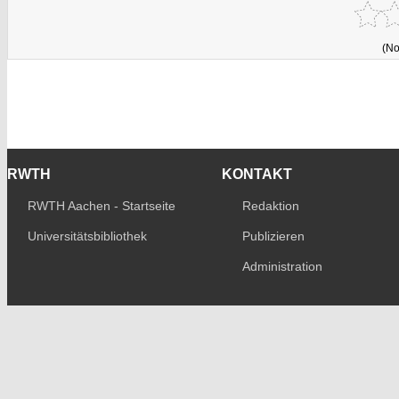
(No
RWTH
KONTAKT
RWTH Aachen - Startseite
Redaktion
Universitätsbibliothek
Publizieren
Administration