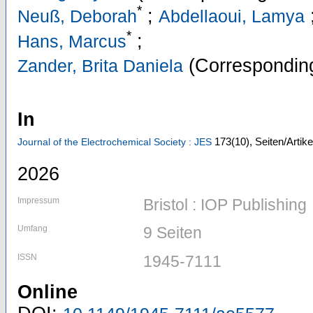
*
;
Neuß, Deborah
Abdellaoui, Lamya
*
;
Hans, Marcus
(Corresponding
Zander, Brita Daniela
In
173
(10)
,
Seiten/Artik
Journal of the Electrochemical Society : JES
2026
Impressum
Bristol : IOP Publishing
Umfang
9 Seiten
ISSN
1945-7111
Online