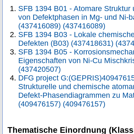
SFB 1394 B01 - Atomare Struktu
von Defektphasen in Mg- und Ni-b
(437416089) (437416089)
SFB 1394 B03 - Lokale chemisc
Defekten (B03) (437418631) (437
SFB 1394 B05 - Korrosionsmecha
Eigenschaften von Ni-Cu Mischkri
(437420507)
DFG project G:(GEPRIS)40947615
Strukturelle und chemische atoma
Defekt-Phasendiagrammen zu Mate
(409476157) (409476157)
Thematische Einordnung (Klassi