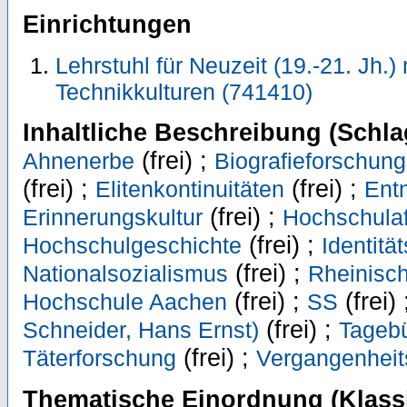
Einrichtungen
Lehrstuhl für Neuzeit (19.-21. Jh.)
Technikkulturen (741410)
Inhaltliche Beschreibung (Schla
(frei) ;
Ahnenerbe
Biografieforschung
(frei) ;
(frei) ;
Elitenkontinuitäten
Entn
(frei) ;
Erinnerungskultur
Hochschulaf
(frei) ;
Hochschulgeschichte
Identitä
(frei) ;
Nationalsozialismus
Rheinisch
(frei) ;
(frei)
Hochschule Aachen
SS
(frei) ;
Schneider, Hans Ernst)
Tageb
(frei) ;
Täterforschung
Vergangenheit
Thematische Einordnung (Klassi