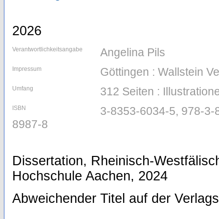
2026
Verantwortlichkeitsangabe
Angelina Pils
Impressum
Göttingen : Wallstein V
Umfang
312 Seiten : Illustration
ISBN
3-8353-6034-5, 978-3-
8987-8
Dissertation, Rheinisch-Westfälis
Hochschule Aachen, 2024
Abweichender Titel auf der Verlagst