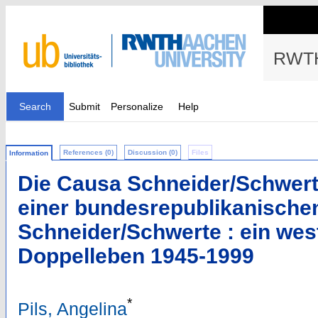
RWTH
Search
Submit
Personalize
Help
References (0)
Discussion (0)
Files
Information
Die Causa Schneider/Schwer
einer bundesrepublikanischen
Schneider/Schwerte : ein we
Doppelleben 1945-1999
*
Pils, Angelina