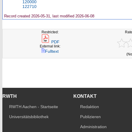
120000
122710
Record created 2026-05-31, last modified 2026-06-08
Restricted:
Rate
PDF
External link:
Fulltext
(No
RWTH
KONTAKT
RWTH Aachen - Startseite
Redaktion
Universitätsbibliothek
Publizieren
Administration