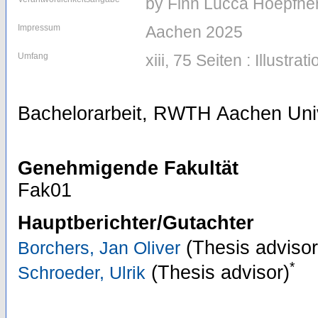
by Finn Lucca Hoepfne
Impressum
Aachen 2025
Umfang
xiii, 75 Seiten : Illustrat
Bachelorarbeit, RWTH Aachen Univ
Genehmigende Fakultät
Fak01
Hauptberichter/Gutachter
(Thesis advisor
Borchers, Jan Oliver
*
(Thesis advisor)
Schroeder, Ulrik