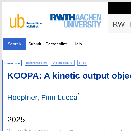
RWTH
Search
Submit
Personalize
Help
References (0)
Discussion (0)
Files
Information
KOOPA: A kinetic output objec
*
Hoepfner, Finn Lucca
2025
Verantwortlichkeitsangabe