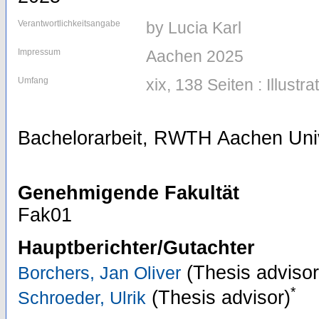
Verantwortlichkeitsangabe
by Lucia Karl
Impressum
Aachen 2025
Umfang
xix, 138 Seiten : Illustr
Bachelorarbeit, RWTH Aachen Univ
Genehmigende Fakultät
Fak01
Hauptberichter/Gutachter
(Thesis advisor
Borchers, Jan Oliver
*
(Thesis advisor)
Schroeder, Ulrik