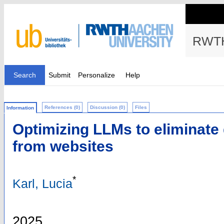
RWTH
Search
Submit
Personalize
Help
References (0)
Discussion (0)
Files
Information
Optimizing LLMs to eliminate
from websites
*
Karl, Lucia
2025