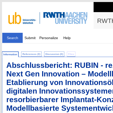
RWTH
Search
Submit
Personalize
Help
References (0)
Discussion (0)
Files
Information
Abschlussbericht: RUBIN - reA
Next Gen Innovation – Modell
Etablierung von Innovations
digitalen Innovationssysteme
resorbierbarer Implantat-Kon
Modellbasierte Systementwic