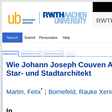
RWTH
Search
Submit
Personalize
Help
References (0)
Discussion (0)
Files
Information
Wie Johann Joseph Couven A
Star- und Stadtarchitekt
*
;
Martin, Felix
Bornefeld, Rauke Xen
In