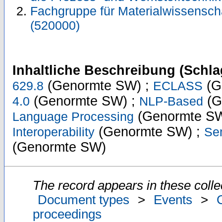
Fachgruppe für Materialwissensch
(520000)
Inhaltliche Beschreibung (Schla
(Genormte SW) ;
(G
629.8
ECLASS
(Genormte SW) ;
(G
4.0
NLP-Based
(Genormte SW
Language Processing
(Genormte SW) ;
Interoperability
Se
(Genormte SW)
The record appears in these colle
Document types
>
Events
>
proceedings