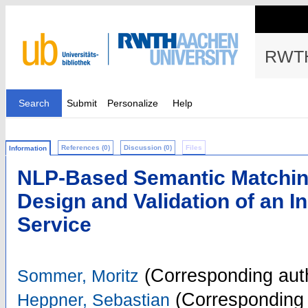
RWTH
Search
Submit
Personalize
Help
References (0)
Discussion (0)
Files
Information
NLP-Based Semantic Matchi
Design and Validation of an I
Service
(Corresponding aut
Sommer, Moritz
(Corresponding 
Heppner, Sebastian