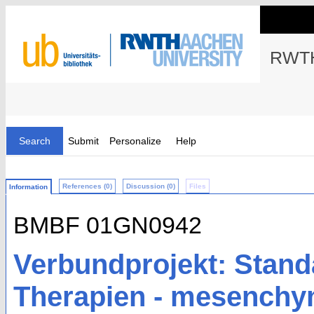
RWTH
Search
Submit
Personalize
Help
References (0)
Discussion (0)
Files
Information
BMBF 01GN0942
Verbundprojekt: Standa
Therapien - mesenchy