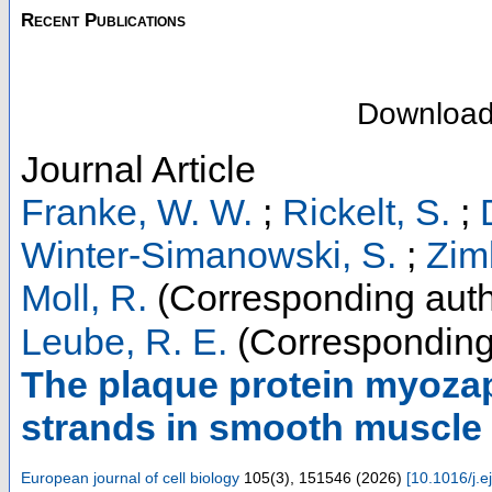
Recent Publications
Downloa
Journal Article
Franke, W. W.
;
Rickelt, S.
;
Winter-Simanowski, S.
;
Zim
Moll, R.
(Corresponding auth
Leube, R. E.
(Corresponding
The plaque protein myozap
strands in smooth muscle 
European journal of cell biology
105
(
3
),
151546
(
2026
)
[
10.1016/j.