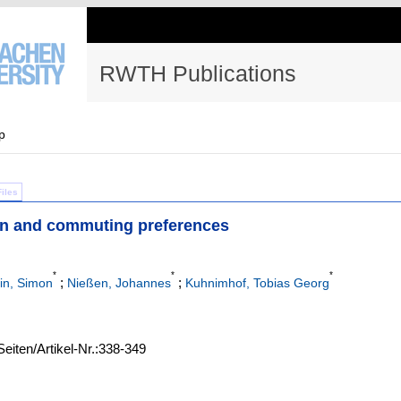
RWTH Publications
p
Files
ion and commuting preferences
*
*
*
;
;
in, Simon
Nießen, Johannes
Kuhnimhof, Tobias Georg
Seiten/Artikel-Nr.:338-349