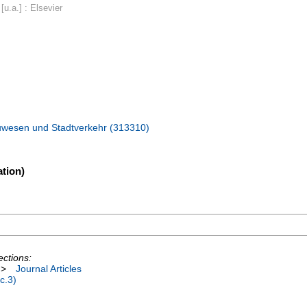
u.a.] : Elsevier
bauwesen und Stadtverkehr (313310)
tion)
ections:
>
Journal Articles
c.3)