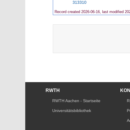
313310
Record created 2026-06-16, last modified 20
RWTH
KO
RWTH Aachen - Startseite
R
Universitätsbibliothek
P
A