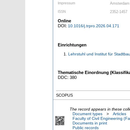
Impressum
Amsterdam [
ISSN
2352-1457
Online
DOI:
10.1016/j.trpro.2026.04.171
Einrichtungen
Lehrstuhl und Institut für Stadt
Thematische Einordnung (Klassifika
DDC: 380
SCOPUS
The record appears in these coll
Document types
>
Articles
Faculty of Civil Engineering (Fa
Documents in print
Public records