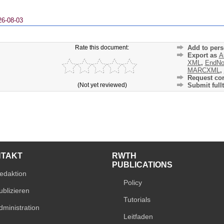
26-08-03
Rate this document:
Add to pers
Export as
A
XML
,
EndNo
MARCXML
,
Request cor
(Not yet reviewed)
Submit fullt
NTAKT
RWTH
PUBLICATIONS
edaktion
Policy
ublizieren
Tutorials
dministration
Leitfaden