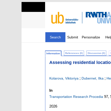
Search
Submit
Personalize
Hel
References (0)
Discussion (0)
Information
Assessing residential locat
;
;
Kolarova, Viktoriya
Dubernet, Ilka
He
In
97,
Transportation Research Procedia
2026