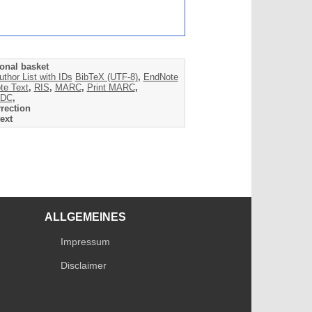
onal basket
uthor List with IDs
BibTeX (UTF-8)
,
EndNote
te Text
,
RIS
,
MARC
,
Print MARC
,
DC
,
rection
ext
ALLGEMEINES
Impressum
Disclaimer