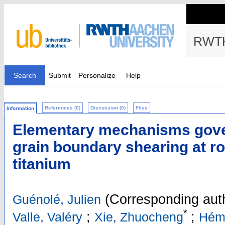
RWTH
Search
Submit
Personalize
Help
References (0)
Discussion (0)
Files
Information
Elementary mechanisms gover
grain boundary shearing at r
titanium
(Corresponding aut
Guénolé, Julien
*
;
;
Valle, Valéry
Xie, Zhuocheng
Hém