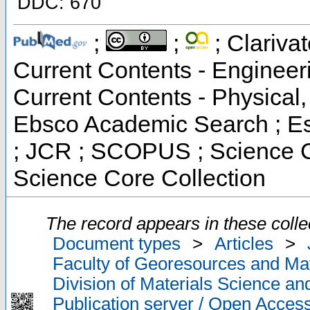
DDC: 670
;
;
; Clarivat
Current Contents - Engineer
Current Contents - Physical
Ebsco Academic Search ; Ess
; JCR ; SCOPUS ; Science C
Science Core Collection
The record appears in these colle
Document types
>
Articles
>
Faculty of Georesources and Mat
Division of Materials Science an
Publication server / Open Acces