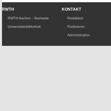
RWTH
KONTAKT
RWTH Aachen - Startseite
Redaktion
Universitätsbibliothek
Publizieren
Administration