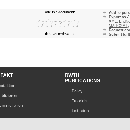
Rate this document:
Add to pers
Export as
A
XML
,
EndNo
MARCXML
,
Request cor
(Not yet reviewed)
Submit fullt
NTAKT
RWTH
PUBLICATIONS
edaktion
Policy
ublizieren
Tutorials
dministration
Leitfaden