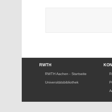
RWTH
KO
RWTH Aachen - Startseite
R
Universitätsbibliothek
P
A