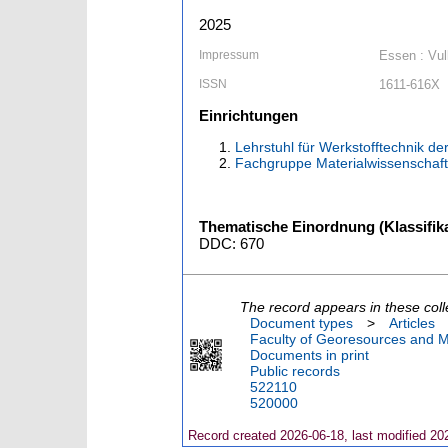
2025
Impressum
Essen : Vul
ISSN
1611-616X
Einrichtungen
Lehrstuhl für Werkstofftechnik de
Fachgruppe Materialwissenschaft
Thematische Einordnung (Klassifika
DDC: 670
The record appears in these coll
Document types
>
Articles
Faculty of Georesources and Ma
Documents in print
Public records
522110
520000
Record created 2026-06-18, last modified 20