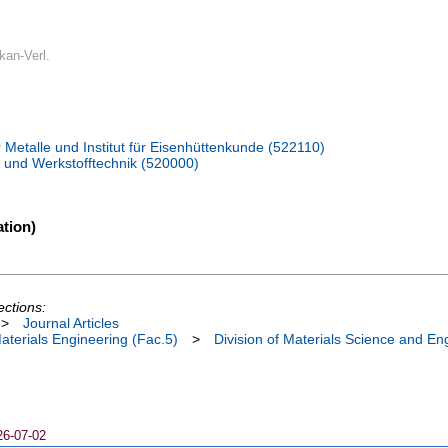
kan-Verl.
r Metalle und Institut für Eisenhüttenkunde (522110)
 und Werkstofftechnik (520000)
tion)
ections:
>
Journal Articles
terials Engineering (Fac.5)
>
Division of Materials Science and En
26-07-02