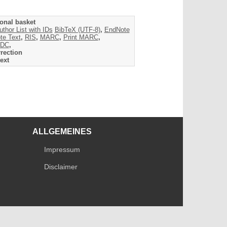
onal basket
uthor List with IDs
BibTeX (UTF-8)
,
EndNote
te Text
,
RIS
,
MARC
,
Print MARC
,
DC
,
rection
ext
ALLGEMEINES
Impressum
Disclaimer