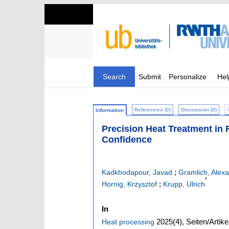
Search
Submit
Personalize
Hel
References (0)
Discussion (0)
Information
Precision Heat Treatment in 
Confidence
;
Kadkhodapour, Javad
Gramlich, Alex
*
;
Hornig, Krzysztof
Krupp, Ulrich
In
2025
(4)
,
Seiten/Artike
Heat processing