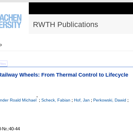
RWTH Publications
p
Files
Railway Wheels: From Thermal Control to Lifecycle
*
;
;
;
;
ander Roald Michael
Scheck, Fabian
Hof, Jan
Perkowski, Dawid
l-Nr.:40-44