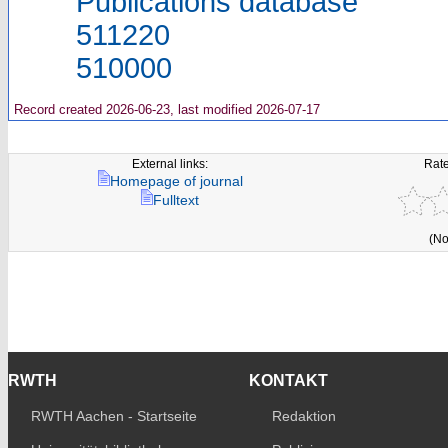
Publications database
511220
510000
Record created 2026-06-23, last modified 2026-07-17
External links:
Rate
Homepage of journal
Fulltext
(No
RWTH
KONTAKT
RWTH Aachen - Startseite
Redaktion