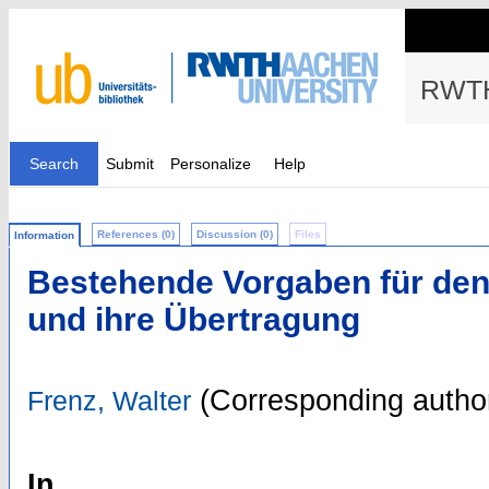
RWTH
Search
Submit
Personalize
Help
References (0)
Discussion (0)
Files
Information
Bestehende Vorgaben für den
und ihre Übertragung
(Corresponding autho
Frenz, Walter
In