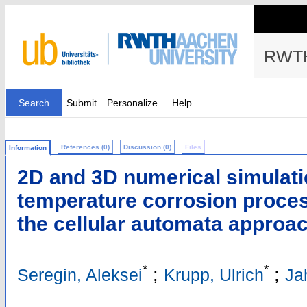
RWTH
Search
Submit
Personalize
Help
References (0)
Discussion (0)
Files
Information
2D and 3D numerical simulati
temperature corrosion proce
the cellular automata approa
*
*
;
;
Seregin, Aleksei
Krupp, Ulrich
Ja