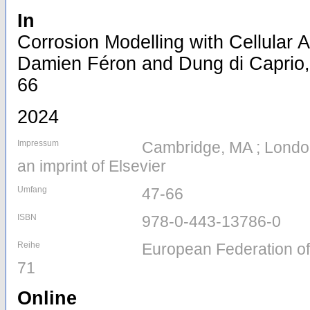
In
Corrosion Modelling with Cellular 
Damien Féron and Dung di Caprio, 
66
2024
Impressum
Cambridge, MA ; Londo
an imprint of Elsevier
Umfang
47-66
ISBN
978-0-443-13786-0
Reihe
European Federation of
71
Online