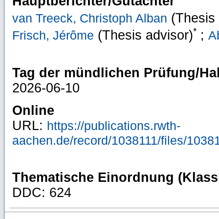
Hauptberichter/Gutachter
(Thesis 
van Treeck, Christoph Alban
*
(Thesis advisor)
;
Frisch, Jérôme
A
Tag der mündlichen Prüfung/Hab
2026-06-10
Online
URL:
https://publications.rwth-
aachen.de/record/1038111/files/10381
Thematische Einordnung (Klassi
DDC: 624