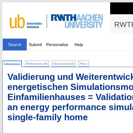
RWTH
Search
Submit
Personalize
Help
References (0)
Discussion (0)
Files
Information
Validierung und Weiterentwic
energetischen Simulationsmo
Einfamilienhauses = Validatio
an energy performance simula
single-family home