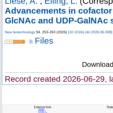
Liese, A.
;
Elling, L.
(Corresp
Advancements in cofactor 
GlcNAc and UDP-GalNAc s
New biotechnology
94
,
253-263
(
2026
)
[
10.1016/j.nbt.2026.06.008
]
Files
Downloa
Record created 2026-06-29, l
External link:
Rate