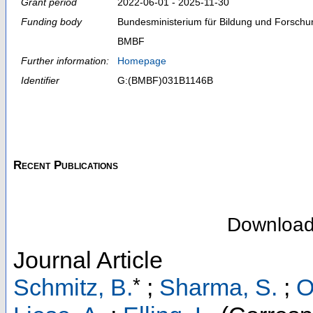
Grant period
2022-06-01 - 2025-11-30
Funding body
Bundesministerium für Bildung und Forschu
BMBF
Further information:
Homepage
Identifier
G:(BMBF)031B1146B
Recent Publications
Downloa
Journal Article
*
Schmitz, B.
;
Sharma, S.
;
O