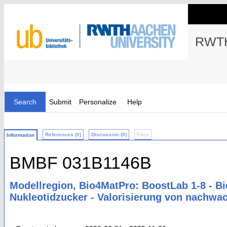
RWTH
Search
Submit
Personalize
Help
References (0)
Discussion (0)
Files
Information
BMBF 031B1146B
Modellregion, Bio4MatPro: BoostLab 1-8 - Bi
Nukleotidzucker - Valorisierung von nachwa