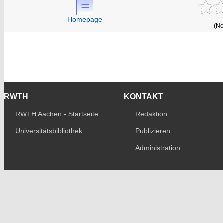
Homepage
(No
RWTH
KONTAKT
RWTH Aachen - Startseite
Redaktion
Universitätsbibliothek
Publizieren
Administration