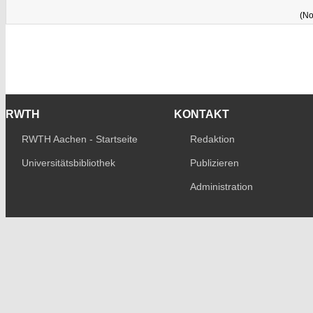
(No
RWTH
KONTAKT
RWTH Aachen - Startseite
Redaktion
Universitätsbibliothek
Publizieren
Administration