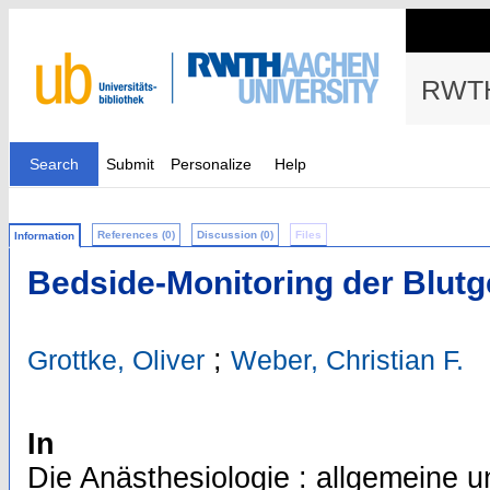
RWTH
Search
Submit
Personalize
Help
References (0)
Discussion (0)
Files
Information
Bedside-Monitoring der Blut
;
Grottke, Oliver
Weber, Christian F.
In
Die Anästhesiologie : allgemeine u