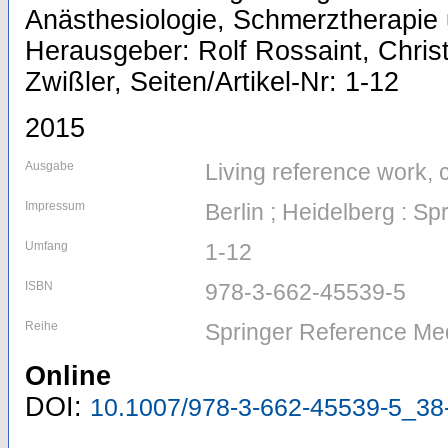
Anästhesiologie, Schmerztherapie 
Herausgeber: Rolf Rossaint, Chris
Zwißler, Seiten/Artikel-Nr: 1-12
2015
Ausgabe
Living reference work, 
Impressum
Berlin ; Heidelberg : Sp
Umfang
1-12
ISBN
978-3-662-45539-5
Reihe
Springer Reference Me
Online
DOI:
10.1007/978-3-662-45539-5_38