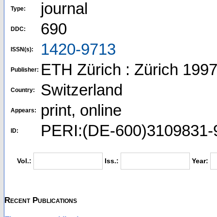
journal
Type:
690
DDC:
1420-9713
ISSN(s):
ETH Zürich : Zürich 1997
Publisher:
Switzerland
Country:
print, online
Appears:
PERI:(DE-600)3109831-
ID:
Vol.:
Iss.:
Year:
Recent Publications