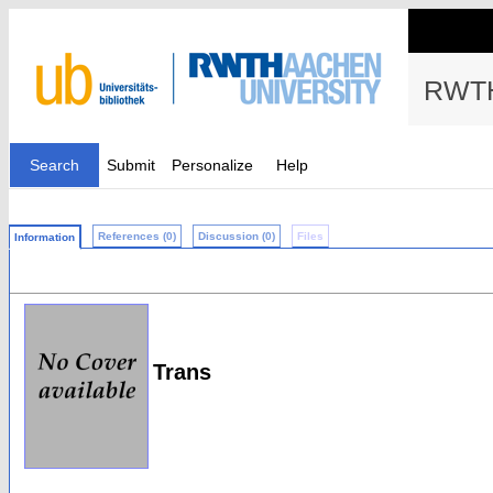
RWTH
Search
Submit
Personalize
Help
References (0)
Discussion (0)
Files
Information
Trans