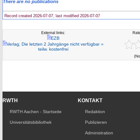
There are no publications
Record created 2026-07-07, last modified 2026-07-07
External links:
Rate
EZB
Verlag; Die letzten 2 Jahrgänge nicht verfügbar =
teilw. kostenfrei
(No
RWTH
KONTAKT
RWTH Aachen - Startseite
Redaktion
Universitätsbibliothek
Publizieren
Administration