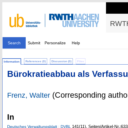
RWTH
Search
Submit
Personalize
Help
References (0)
Discussion (0)
Files
Information
Bürokratieabbau als Verfass
(Corresponding autho
Frenz, Walter
In
141
(11)
,
Seiten/Artikel-Nr.:63
Deutsches Verwaltungsblatt : DVBL