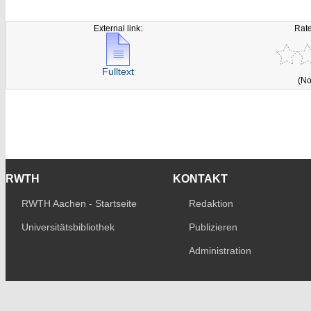
External link:
Rate
Fulltext
(No
RWTH
KONTAKT
RWTH Aachen - Startseite
Redaktion
Universitätsbibliothek
Publizieren
Administration