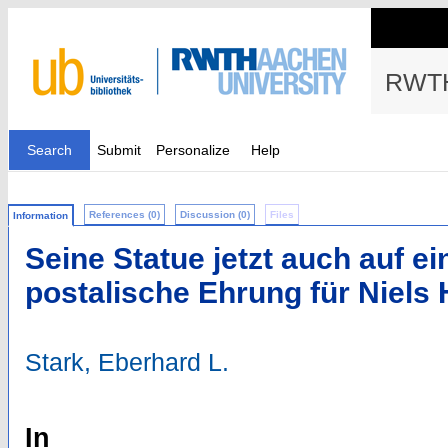
RWTH
Search
Submit
Personalize
Help
References (0)
Discussion (0)
Files
Information
Seine Statue jetzt auch auf e
postalische Ehrung für Niels 
Stark, Eberhard L.
In