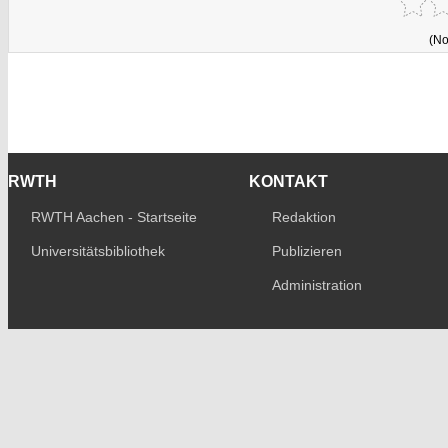
(No
RWTH
KONTAKT
RWTH Aachen - Startseite
Redaktion
Universitätsbibliothek
Publizieren
Administration