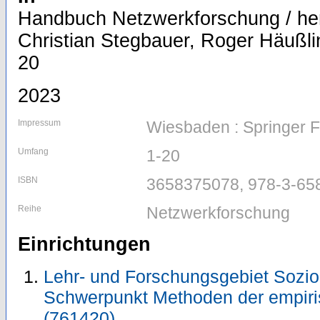
Handbuch Netzwerkforschung / h
Christian Stegbauer, Roger Häußlin
20
2023
Impressum
Wiesbaden : Springer
Umfang
1-20
ISBN
3658375078, 978-3-65
Reihe
Netzwerkforschung
Einrichtungen
Lehr- und Forschungsgebiet Sozio
Schwerpunkt Methoden der empiri
(761420)