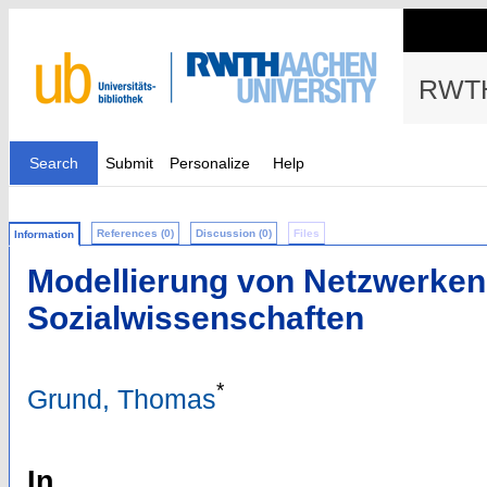
RWTH
Search
Submit
Personalize
Help
References (0)
Discussion (0)
Files
Information
Modellierung von Netzwerken
Sozialwissenschaften
*
Grund, Thomas
In